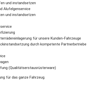
en und instandsetzen
nd Alufelgenservice
en und instandsetzen
service
fizierung
errädereinlagerung für unsere Kunden-Fahrzeuge
ackinstandsetzung durch kompetente Partnerbetriebe
vice
wagen
fung (Qualitätserstausrüsterware)
ng für das ganze Fahrzeug.