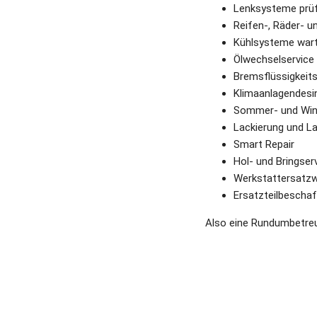
Lenksysteme prüf
Reifen-, Räder- u
Kühlsysteme wart
Ölwechselservice
Bremsflüssigkeits
Klimaanlagendesin
Sommer- und Wint
Lackierung und L
Smart Repair
Hol- und Bringser
Werkstattersatz
Ersatzteilbeschaf
Also eine Rundumbetreu