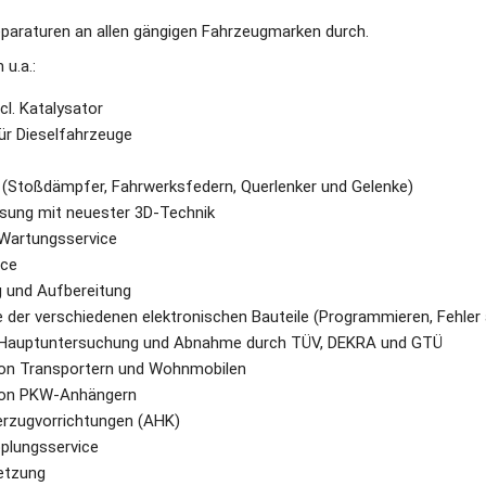
eparaturen an allen gängigen Fahrzeugmarken durch.
u.a.:
cl. Katalysator
für Dieselfahrzeuge
 (Stoßdämpfer, Fahrwerksfedern, Querlenker und Gelenke)
ung mit neuester 3D-Technik
 Wartungsservice
ice
g und Aufbereitung
der verschiedenen elektronischen Bauteile (Programmieren, Fehler
r Hauptuntersuchung und Abnahme durch TÜV, DEKRA und GTÜ
on Transportern und Wohnmobilen
von PKW-Anhängern
rzugvorrichtungen (AHK)
plungsservice
etzung